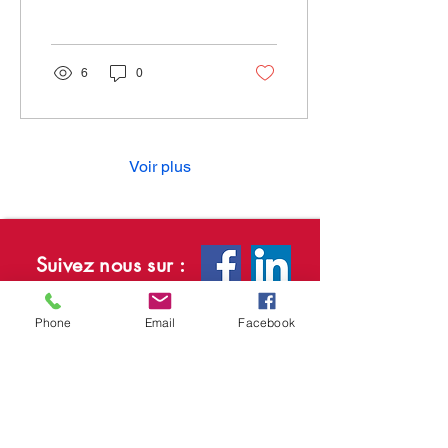
coûts du chauffage
augmentent et...
6
0
Voir plus
Suivez nous sur :
Biomasse
Phone
Email
Facebook
Plus
12, Blvd. des Sources
Deschambault-Grondines,
Québec
G0A 1S0