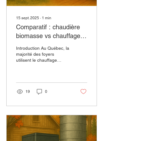
15 sept. 2025
∙
1
min
Comparatif : chaudière
biomasse vs chauffage
électrique au Québec
Introduction Au Québec, la
majorité des foyers
utilisent le chauffage
électrique. Mais avec la
hausse des prix et l’intérêt
croissant...
19
0