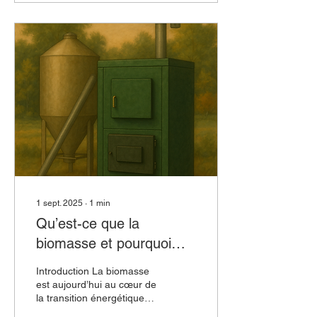
1 sept. 2025
∙
1
min
Qu’est-ce que la
biomasse et pourquoi
choisir ce type de
Introduction La biomasse
chauffage au Québec ?
est aujourd’hui au cœur de
la transition énergétique
au Québec. Alors que les