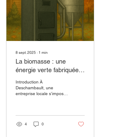
8 sept. 2025
∙
1
min
La biomasse : une
énergie verte fabriquée
et installée ici à
Introduction À
Deschambault
Deschambault, une
entreprise locale s’impose
comme un acteur majeur
de la transition
énergétique : Biomasse
Plus ....
4
0