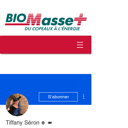
Plus d'actions
S'abonner
Rédacteur
Administrateur
Tiffany Séron