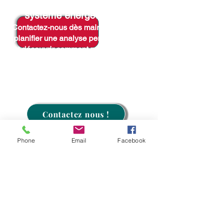
Prêt à transformer votre
système énergétique ?
Contactez-nous dès maintenant pour
planifier une analyse personnalisée
et découvrir comment nous pouvons
répondre à vos besoins. Ensemble,
faisons de la biomasse une source
d'énergie durable et économique
pour votre avenir !
Contactez nous !
Phone
Email
Facebook
Suivez nous sur :
Biomasse